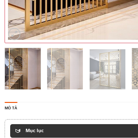
MÔ TẢ
Mục lục