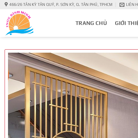
Bỏ
466/26 TÂN KỲ TÂN QUÝ, P. SƠN KỲ, Q. TÂN PHÚ, TPHCM
LIÊN 
qua
nội
TRANG CHỦ
GIỚI THI
dung