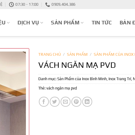
HỆ
07:30 - 17:00
0909.404.386
ỆU
DỊCH VỤ
SẢN PHẨM
TIN TỨC
BẢN 
TRANG CHỦ
/
SẢN PHẨM
/
SẢN PHẨM CỦA INOX
VÁCH NGĂN MẠ PVD
Danh mục:
Sản Phẩm của Inox Bình Minh
,
Inox Trang Trí
,
N
Thẻ:
vách ngăn mạ pvd