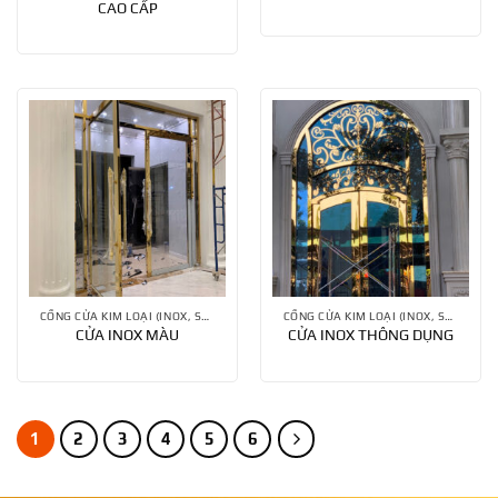
CAO CẤP
CỔNG CỬA KIM LOẠI (INOX, SẮT, ĐỒNG,...) VÀ PHỤ KIỆN
CỔNG CỬA KIM LOẠI (INOX, SẮT, ĐỒNG,...) VÀ PHỤ KIỆN
CỬA INOX MÀU
CỬA INOX THÔNG DỤNG
1
2
3
4
5
6