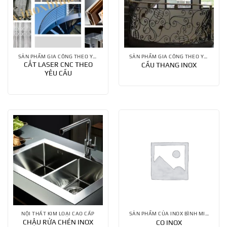
SẢN PHẨM GIA CÔNG THEO YÊU CẦU
SẢN PHẨM GIA CÔNG THEO YÊU CẦU
CẮT LASER CNC THEO
CẦU THANG INOX
YÊU CẦU
NỘI THẤT KIM LOẠI CAO CẤP
SẢN PHẨM CỦA INOX BÌNH MINH
CHẬU RỬA CHÉN INOX
CO INOX