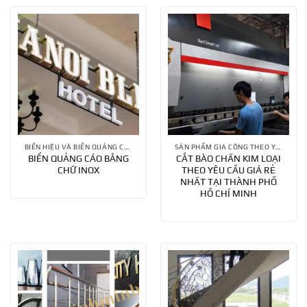
BIỂN HIỆU VÀ BIỂN QUẢNG CÁO
SẢN PHẨM GIA CÔNG THEO YÊU CẦU
BIỂN QUẢNG CÁO BẰNG
CẮT BÀO CHẤN KIM LOẠI
CHỮ INOX
THEO YÊU CẦU GIÁ RẺ
NHẤT TẠI THÀNH PHỐ
HỒ CHÍ MINH