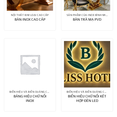
NỘI THẤT KIM LOẠI CAO CẤP
SẢN PHẨM CỦA INOX BÌNH MINH
BÀN INOX CAO CẤP
BÀN TRÀ MẠ PVD
BIỂN HIỆU VÀ BIỂN QUẢNG CÁO
BIỂN HIỆU VÀ BIỂN QUẢNG CÁO
BẢNG HIỆU CHỮ NỔI
BIỂN HIỆU CHỮ NỔI KẾT
INOX
HỢP ĐÈN LED