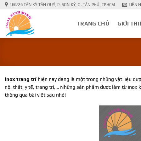
Bỏ
466/26 TÂN KỲ TÂN QUÝ, P. SƠN KỲ, Q. TÂN PHÚ, TPHCM
LIÊN 
qua
nội
TRANG CHỦ
GIỚI THI
dung
Inox trang trí
hiện nay đang là một trong những vật liệu được
nội thất, y tế, trang trí,… Những sản phẩm được làm từ inox
thông qua bài viết sau nhé!