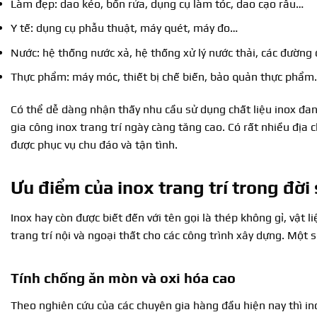
Làm đẹp: dao kéo, bồn rửa, dụng cụ làm tóc, dao cạo râu…
Y tế: dụng cụ phẫu thuật, máy quét, máy đo…
Nước: hệ thống nước xả, hệ thống xử lý nước thải, các đường
Thực phẩm: máy móc, thiết bị chế biến, bảo quản thực phẩm
Có thể dễ dàng nhận thấy nhu cầu sử dụng chất liệu inox đang
gia công inox trang trí ngày càng tăng cao. Có rất nhiều đị
được phục vụ chu đáo và tận tình.
Ưu điểm của
inox trang trí
trong đời
Inox hay còn được biết đến với tên gọi là thép không gỉ, vật
trang trí nội và ngoại thất cho các công trình xây dựng. Một 
Tính chống ăn mòn và oxi hóa cao
Theo nghiên cứu của các chuyên gia hàng đầu hiện nay thì in