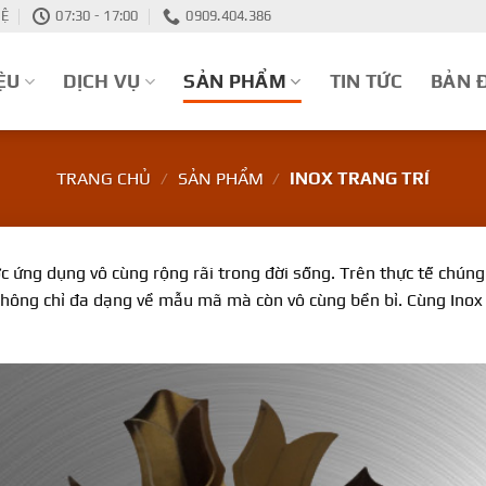
HỆ
07:30 - 17:00
0909.404.386
ỆU
DỊCH VỤ
SẢN PHẨM
TIN TỨC
BẢN 
TRANG CHỦ
/
SẢN PHẨM
/
INOX TRANG TRÍ
 ứng dụng vô cùng rộng rãi trong đời sống. Trên thực tế chúng x
 không chỉ đa dạng về mẫu mã mà còn vô cùng bền bỉ. Cùng Inox B