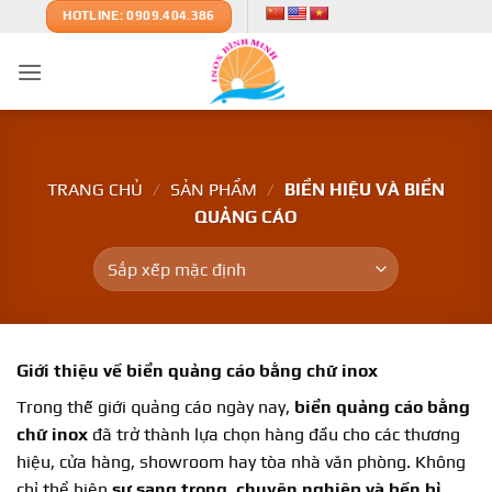
Bỏ
HOTLINE: 0909.404.386
qua
nội
dung
TRANG CHỦ
/
SẢN PHẨM
/
BIỂN HIỆU VÀ BIỂN
QUẢNG CÁO
Giới thiệu về
biển quảng cáo bằng chữ inox
Trong thế giới quảng cáo ngày nay,
biển quảng cáo bằng
chữ inox
đã trở thành lựa chọn hàng đầu cho các thương
hiệu, cửa hàng, showroom hay tòa nhà văn phòng. Không
chỉ thể hiện
sự sang trọng, chuyên nghiệp và bền bỉ
,