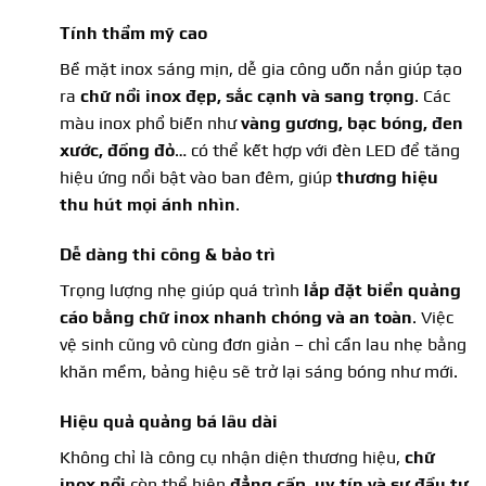
Tính thẩm mỹ cao
Bề mặt inox sáng mịn, dễ gia công uốn nắn giúp tạo
ra
chữ nổi inox đẹp, sắc cạnh và sang trọng
. Các
màu inox phổ biến như
vàng gương, bạc bóng, đen
xước, đồng đỏ
…
có thể kết hợp với đèn LED để tăng
hiệu ứng nổi bật vào ban đêm, giúp
thương hiệu
thu hút mọi ánh nhìn
.
Dễ dàng thi công & bảo trì
Trọng lượng nhẹ giúp quá trình
lắp đặt biển quảng
cáo bằng chữ inox nhanh chóng và an toàn
. Việc
vệ sinh cũng vô cùng đơn giản – chỉ cần lau nhẹ bằng
khăn mềm, bảng hiệu sẽ trở lại sáng bóng như mới.
Hiệu quả quảng bá lâu dài
Không chỉ là công cụ nhận diện thương hiệu,
chữ
inox nổi
còn thể hiện
đẳng cấp, uy tín và sự đầu tư