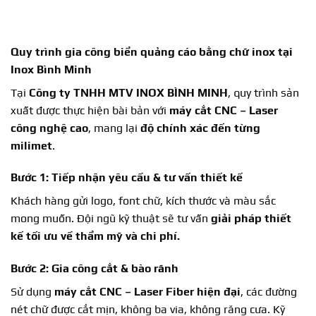
Quy trình
gia công biển quảng cáo bằng chữ inox tại
Inox Bình Minh
Tại
Công ty TNHH MTV INOX BÌNH MINH
, quy trình sản
xuất được thực hiện bài bản với
máy cắt CNC – Laser
công nghệ cao
, mang lại
độ chính xác đến từng
milimet
.
Bước 1: Tiếp nhận yêu cầu & tư vấn thiết kế
Khách hàng gửi logo, font chữ, kích thước và màu sắc
mong muốn. Đội ngũ kỹ thuật sẽ tư vấn
giải pháp thiết
kế tối ưu về thẩm mỹ và chi phí
.
Bước 2: Gia công cắt & bào rãnh
Sử dụng
máy cắt CNC – Laser Fiber hiện đại
, các đường
nét chữ được cắt mịn, không ba via, không răng cưa. Kỹ