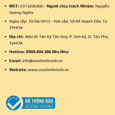
MST:
0313206400 -
Người chịu trách Nhiệm
: Nguyễn
Quang Nghĩa
Ngày cấp: 10/04/2015 - Nơi cấp: Sở Kế Hoạch Đầu Tư
TPHCM
Địa chỉ:
466/26 Tân Kỳ Tân Quý, P. Sơn Kỳ, Q. Tân Phú,
TpHCM
Hotline:
0909.404.386
Mrs.Như
Email:
info@inoxbinhminh.vn
Website:
www.inoxbinhminh.vn