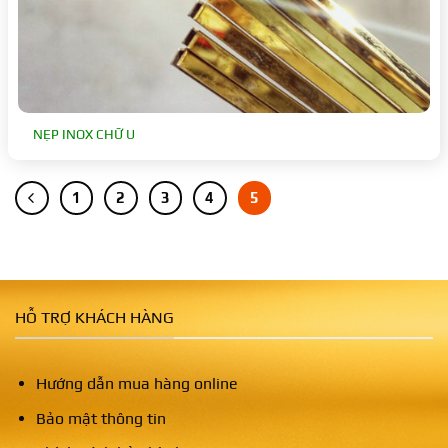
NẸP INOX CHỮ U
1
2
3
4
5
HỖ TRỢ KHÁCH HÀNG
Hướng dẫn mua hàng online
Bảo mật thông tin