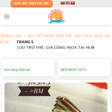
Bỏ
HOTLINE: 0909.404.386
qua
nội
dung
TRANG CHỦ
/
BÀI VIẾT ĐƯỢC GẮN THẺ “GIA CÔNG INOX TẠI
HCM”
/
TRANG 5
LƯU TRỮ THẺ:
GIA CÔNG INOX TẠI HCM
Gia công chân bẻ
NẸP INOX CHỮ V