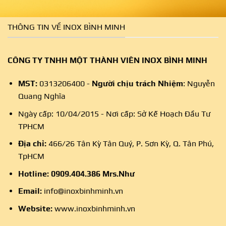
THÔNG TIN VỀ INOX BÌNH MINH
CÔNG TY TNHH MỘT THÀNH VIÊN INOX BÌNH MINH
MST:
0313206400 -
Người chịu trách Nhiệm
: Nguyễn
Quang Nghĩa
Ngày cấp: 10/04/2015 - Nơi cấp: Sở Kế Hoạch Đầu Tư
TPHCM
Địa chỉ:
466/26 Tân Kỳ Tân Quý, P. Sơn Kỳ, Q. Tân Phú,
TpHCM
Hotline:
0909.404.386
Mrs.Như
Email:
info@inoxbinhminh.vn
Website:
www.inoxbinhminh.vn