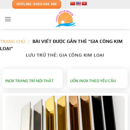
Bỏ
HOTLINE: 0909.404.386
qua
nội
dung
TRANG CHỦ
/
BÀI VIẾT ĐƯỢC GẮN THẺ “GIA CÔNG KIM
LOẠI”
LƯU TRỮ THẺ:
GIA CÔNG KIM LOẠI
INOX TRANG TRÍ NỘI THẤT
UỐN INOX THEO YÊU CẦU