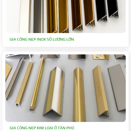
GIA CÔNG NẸP INOX SỐ LƯỢNG LỚN
GIA CÔNG NẸP KIM LOẠI Ở TÂN PHÚ