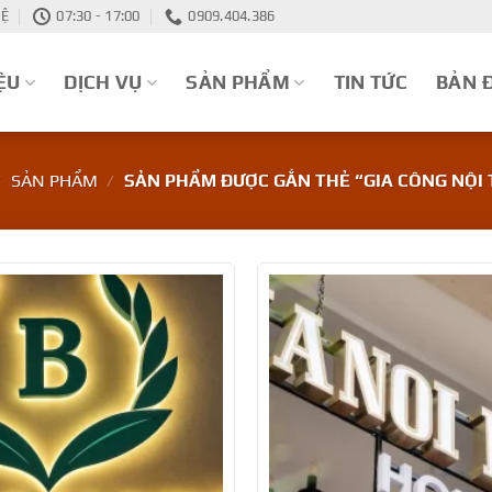
HỆ
07:30 - 17:00
0909.404.386
ỆU
DỊCH VỤ
SẢN PHẨM
TIN TỨC
BẢN 
/
SẢN PHẨM
/
SẢN PHẨM ĐƯỢC GẮN THẺ “GIA CÔNG NỘI 