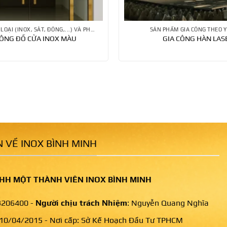
CỔNG CỬA KIM LOẠI (INOX, SẮT, ĐỒNG,...) VÀ PHỤ KIỆN
SẢN PHẨM GIA CÔNG THEO Y
CÔNG ĐỐ CỬA INOX MÀU
GIA CÔNG HÀN LAS
 VỀ INOX BÌNH MINH
HH MỘT THÀNH VIÊN INOX BÌNH MINH
206400 -
Người chịu trách Nhiệm
: Nguyễn Quang Nghĩa
 10/04/2015 - Nơi cấp: Sở Kế Hoạch Đầu Tư TPHCM