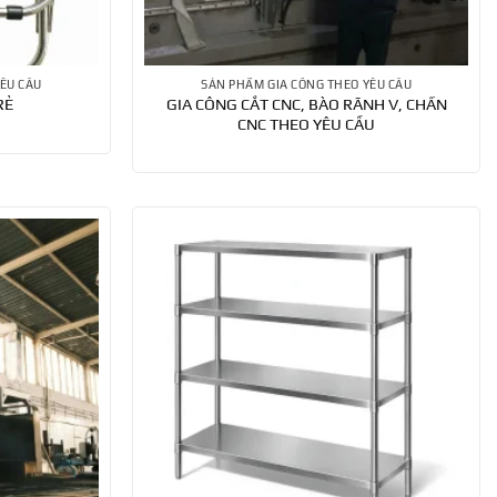
ÊU CẦU
SẢN PHẨM GIA CÔNG THEO YÊU CẦU
GIA CÔNG CẮT CNC, BÀO RÃNH V, CHẤN
RẺ
CNC THEO YÊU CẦU