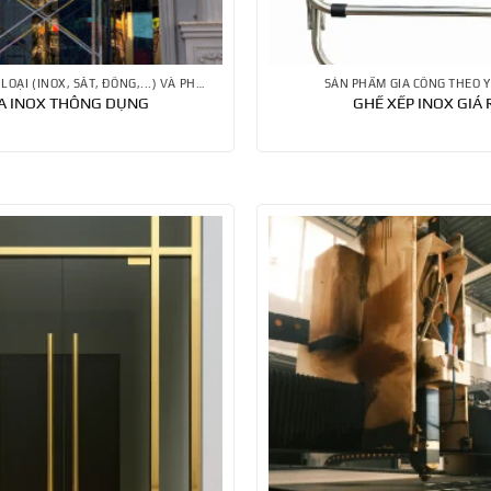
CỔNG CỬA KIM LOẠI (INOX, SẮT, ĐỒNG,...) VÀ PHỤ KIỆN
SẢN PHẨM GIA CÔNG THEO Y
A INOX THÔNG DỤNG
GHẾ XẾP INOX GIÁ 