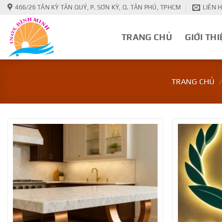
Bỏ
466/26 TÂN KỲ TÂN QUÝ, P. SƠN KỲ, Q. TÂN PHÚ, TPHCM
LIÊN 
qua
nội
TRANG CHỦ
GIỚI THI
dung
TRANG CHỦ