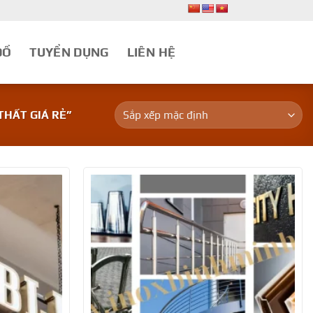
ĐỒ
TUYỂN DỤNG
LIÊN HỆ
THẤT GIÁ RẺ”