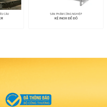
ÊU CẦU
SẢN PHẨM CÔNG NGHIỆP
ER
KỆ INOX ĐỂ ĐỒ