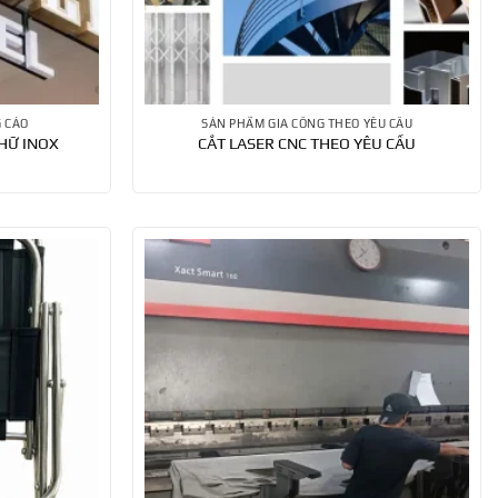
G CÁO
SẢN PHẨM GIA CÔNG THEO YÊU CẦU
HỮ INOX
CẮT LASER CNC THEO YÊU CẦU