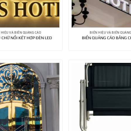
 HIỆU VÀ BIỂN QUẢNG CÁO
BIỂN HIỆU VÀ BIỂN QUẢN
U CHỮ NỔI KẾT HỢP ĐÈN LED
BIỂN QUẢNG CÁO BẰNG C