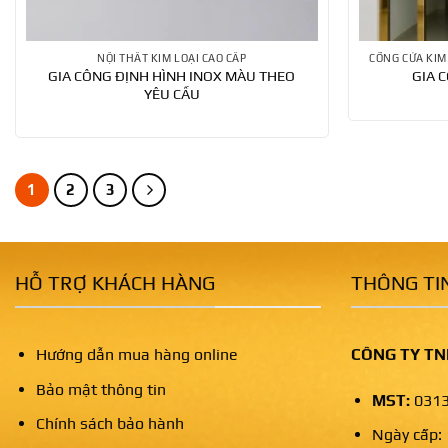
NỘI THẤT KIM LOẠI CAO CẤP
GIA CÔNG ĐỊNH HÌNH INOX MÀU THEO
GIA 
YÊU CẦU
1
2
3
HỖ TRỢ KHÁCH HÀNG
THÔNG TIN
Hướng dẫn mua hàng online
CÔNG TY TN
Bảo mật thông tin
MST:
0313
Chính sách bảo hành
Ngày cấp: