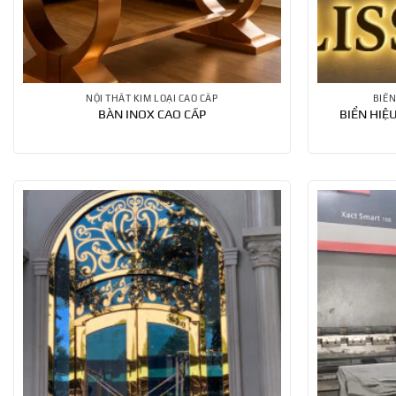
NỘI THẤT KIM LOẠI CAO CẤP
BIỂN
BÀN INOX CAO CẤP
BIỂN HIỆ