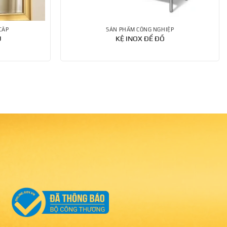
CẤP
SẢN PHẨM CÔNG NGHIỆP
U
KỆ INOX ĐỂ ĐỒ