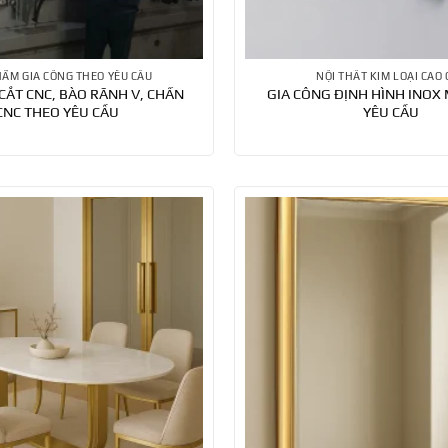
HẨM GIA CÔNG THEO YÊU CẦU
NỘI THẤT KIM LOẠI CAO 
CẮT CNC, BÀO RÃNH V, CHẤN
GIA CÔNG ĐỊNH HÌNH INOX
CNC THEO YÊU CẦU
YÊU CẦU