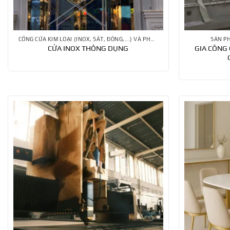
CỔNG CỬA KIM LOẠI (INOX, SẮT, ĐỒNG,...) VÀ PHỤ KIỆN
SẢN P
GIA CÔNG 
CỬA INOX THÔNG DỤNG