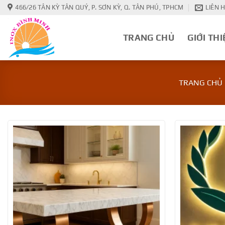
Bỏ
466/26 TÂN KỲ TÂN QUÝ, P. SƠN KỲ, Q. TÂN PHÚ, TPHCM
LIÊN 
qua
nội
TRANG CHỦ
GIỚI THI
dung
TRANG CHỦ