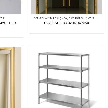
CẤP
CỔNG CỬA KIM LOẠI (INOX, SẮT, ĐỒNG,...) VÀ PHỤ KIỆN
 MÀU THEO
GIA CÔNG ĐỐ CỬA INOX MÀU