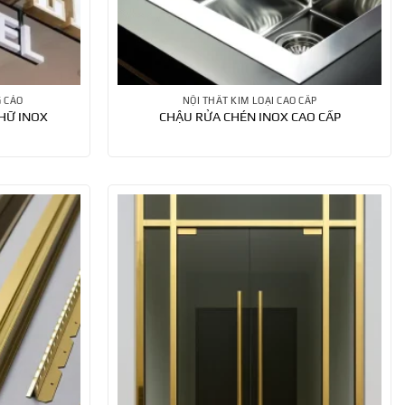
G CÁO
NỘI THẤT KIM LOẠI CAO CẤP
HỮ INOX
CHẬU RỬA CHÉN INOX CAO CẤP