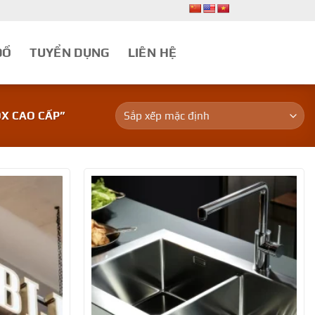
ĐỒ
TUYỂN DỤNG
LIÊN HỆ
X CAO CẤP”