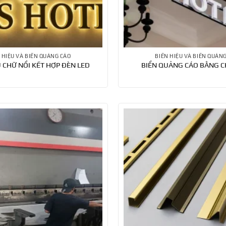
 HIỆU VÀ BIỂN QUẢNG CÁO
BIỂN HIỆU VÀ BIỂN QUẢN
U CHỮ NỔI KẾT HỢP ĐÈN LED
BIỂN QUẢNG CÁO BẰNG C