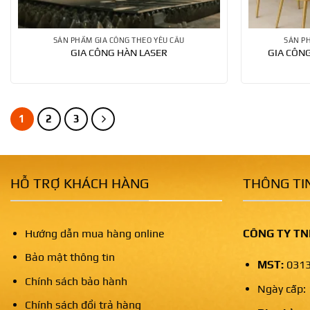
SẢN PHẨM GIA CÔNG THEO YÊU CẦU
SẢN P
GIA CÔNG HÀN LASER
GIA CÔN
1
2
3
HỖ TRỢ KHÁCH HÀNG
THÔNG TIN
Hướng dẫn mua hàng online
CÔNG TY TN
Bảo mật thông tin
MST:
0313
Chính sách bảo hành
Ngày cấp:
Chính sách đổi trả hàng