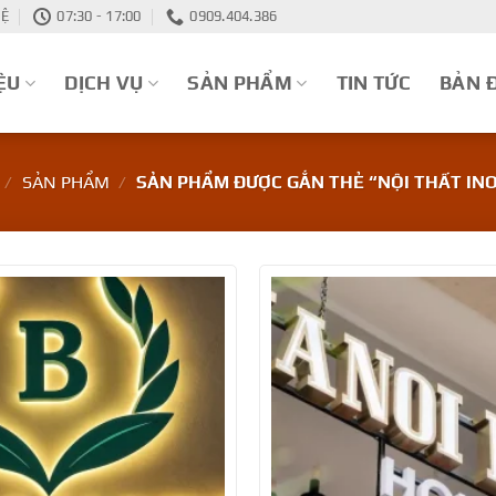
HỆ
07:30 - 17:00
0909.404.386
ỆU
DỊCH VỤ
SẢN PHẨM
TIN TỨC
BẢN 
/
SẢN PHẨM
/
SẢN PHẨM ĐƯỢC GẮN THẺ “NỘI THẤT INO