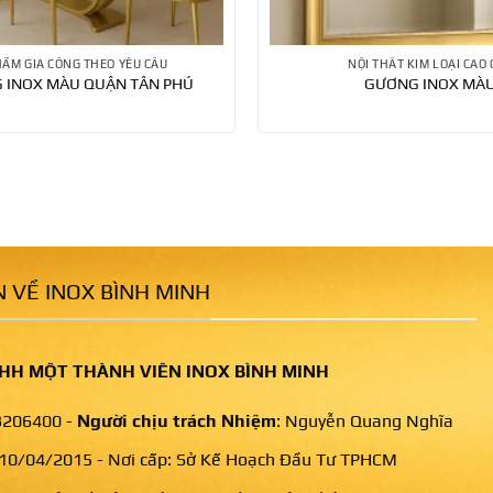
HẨM GIA CÔNG THEO YÊU CẦU
NỘI THẤT KIM LOẠI CAO 
G INOX MÀU QUẬN TÂN PHÚ
GƯƠNG INOX MÀ
 VỀ INOX BÌNH MINH
HH MỘT THÀNH VIÊN INOX BÌNH MINH
206400 -
Người chịu trách Nhiệm
: Nguyễn Quang Nghĩa
 10/04/2015 - Nơi cấp: Sở Kế Hoạch Đầu Tư TPHCM