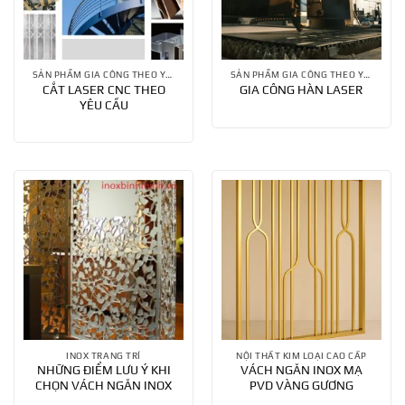
SẢN PHẨM GIA CÔNG THEO YÊU CẦU
SẢN PHẨM GIA CÔNG THEO YÊU CẦU
CẮT LASER CNC THEO
GIA CÔNG HÀN LASER
YÊU CẦU
INOX TRANG TRÍ
NỘI THẤT KIM LOẠI CAO CẤP
NHỮNG ĐIỂM LƯU Ý KHI
VÁCH NGĂN INOX MẠ
CHỌN VÁCH NGĂN INOX
PVD VÀNG GƯƠNG