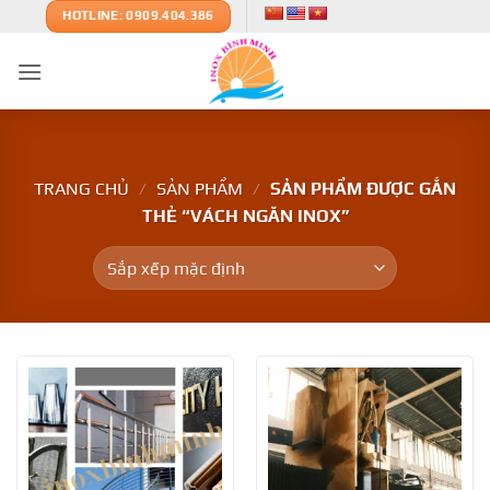
Bỏ
HOTLINE: 0909.404.386
qua
nội
dung
TRANG CHỦ
/
SẢN PHẨM
/
SẢN PHẨM ĐƯỢC GẮN
THẺ “VÁCH NGĂN INOX”