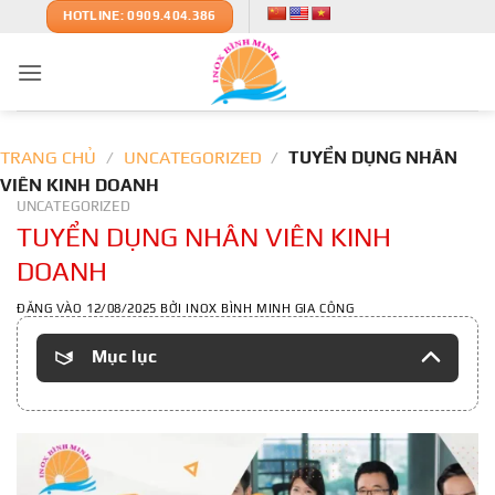
Bỏ
HOTLINE: 0909.404.386
qua
nội
dung
TRANG CHỦ
/
UNCATEGORIZED
/
TUYỂN DỤNG NHÂN
VIÊN KINH DOANH
UNCATEGORIZED
TUYỂN DỤNG NHÂN VIÊN KINH
DOANH
ĐĂNG VÀO
12/08/2025
BỞI
INOX BÌNH MINH GIA CÔNG
Mục lục