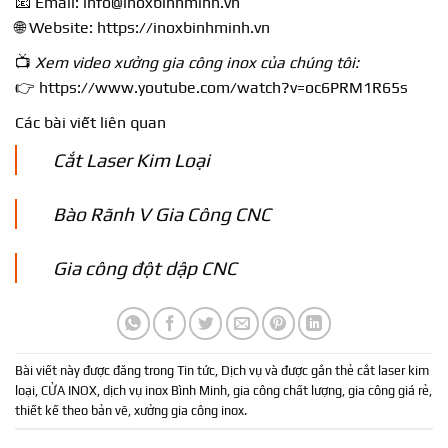
📧 Email:
info@inoxbinhminh.vn
🌐 Website:
https://inoxbinhminh.vn
📺
Xem video xưởng gia công inox của chúng tôi:
👉
https://www.youtube.com/watch?v=oc6PRM1R65s
Các bài viết liên quan
Cắt Laser Kim Loại
Bào Rãnh V Gia Công CNC
Gia công đột dập CNC
Bài viết này được đăng trong
Tin tức
,
Dịch vụ
và được gắn thẻ
cắt laser kim
loại
,
CỬA INOX
,
dịch vụ inox Bình Minh
,
gia công chất lượng
,
gia công giá rẻ
,
thiết kế theo bản vẽ
,
xưởng gia công inox
.