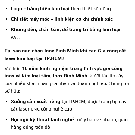
Logo – bảng hiệu kim loại
theo thiết kế riêng
Chi tiết máy móc – linh kiện cơ khí chính xác
Khung đèn, chân bàn, đồ trang trí bằng kim loại
,
v.v…
Tại sao nên chọn Inox Bình Minh khi cần
Gia công cắt
laser kim loại
tại TP.HCM?
Với hơn
10 năm kinh nghiệm trong lĩnh vực gia công
inox và kim loại tấm
,
Inox Bình Minh
là đối tác tin cậy
của nhiều khách hàng cá nhân và doanh nghiệp. Chúng tôi
sở hữu:
Xưởng sản xuất riêng
tại TP.HCM, được trang bị máy
cắt laser CNC công nghệ cao
Đội ngũ kỹ thuật lành nghề
, xử lý bản vẽ nhanh, giao
hàng đúng tiến độ