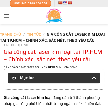
Bỏ
HOTLINE: 0909.404.386
qua
nội
dung
TRANG CHỦ
/
TIN TỨC
/
GIA CÔNG CẮT LASER KIM LOẠI
TẠI TP.HCM – CHÍNH XÁC, SẮC NÉT, THEO YÊU CẦU
TIN TỨC
DỊCH VỤ
,
Gia công cắt laser kim loại tại TP.HCM
– Chính xác, sắc nét, theo yêu cầu
ĐĂNG VÀO
05/03/2025
BỞI
INOX BÌNH MINH GIA CÔNG
Mục lục
Gia công cắt laser kim loại
đang dần trở thành phương
pháp gia công phổ biến nhất trong ngành cơ khí hiện đại.