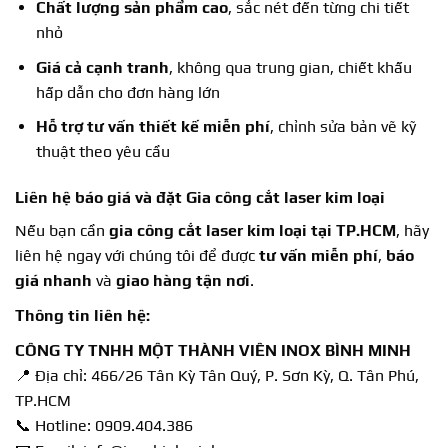
Chất lượng sản phẩm cao
, sắc nét đến từng chi tiết
nhỏ
Giá cả cạnh tranh
, không qua trung gian, chiết khấu
hấp dẫn cho đơn hàng lớn
Hỗ trợ tư vấn thiết kế miễn phí
, chỉnh sửa bản vẽ kỹ
thuật theo yêu cầu
Liên hệ báo giá và đặt Gia công cắt laser kim loại
Nếu bạn cần
gia công cắt laser kim loại tại TP.HCM
, hãy
liên hệ ngay với chúng tôi để được
tư vấn miễn phí
,
báo
giá nhanh
và
giao hàng tận nơi
.
Thông tin liên hệ:
CÔNG TY TNHH MỘT THÀNH VIÊN INOX BÌNH MINH
📍 Địa chỉ: 466/26 Tân Kỳ Tân Quý, P. Sơn Kỳ, Q. Tân Phú,
TP.HCM
📞 Hotline:
0909.404.386