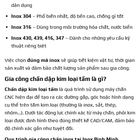
dân dụng
Inox 304
– Phổ biến nhất, độ bền cao, chống gỉ tốt
Inox 316
– Dùng trong môi trường hóa chất, nước biển
Inox 430, 439, 416, 347
– Dành cho những yêu cầu kỹ
thuật riêng biệt
Việc chọn
đúng mã inox
sẽ giúp tiết kiệm vật tư, thời gian
sản xuất và đảm bảo chất lượng sản phẩm sau gia công.
Gia công chấn dập kim loại tấm
là gì?
Chấn dập kim loại tấm
là quá trình sử dụng máy chấn
CNC hiện đại để tạo ra các đường gấp, góc hoặc hình dạng
cụ thể trên tấm kim loại (thường là inox, sắt, thép,
nhôm…). Dưới tác động lực chính xác từ máy chấn, phôi kim
loại được định hình theo đúng thiết kế CAD/CAM, đảm bảo
độ chính xác gần như tuyệt đối.
Quy trình
gia công chấn inox
tại Inox Bình Minh