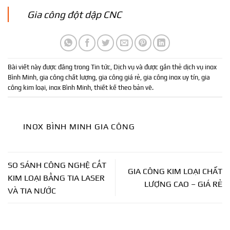
Gia công đột dập CNC
Bài viết này được đăng trong
Tin tức
,
Dịch vụ
và được gắn thẻ
dịch vụ inox
Bình Minh
,
gia công chất lượng
,
gia công giá rẻ
,
gia công inox uy tín
,
gia
công kim loại
,
inox Bình Minh
,
thiết kế theo bản vẽ
.
INOX BÌNH MINH GIA CÔNG
SO SÁNH CÔNG NGHỆ CẮT
GIA CÔNG KIM LOẠI CHẤT
KIM LOẠI BẰNG TIA LASER
LƯỢNG CAO – GIÁ RẺ
VÀ TIA NƯỚC