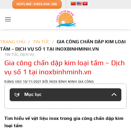
Bỏ
HOTLINE: 0909.404.386
qua
nội
dung
TRANG CHỦ
/
TIN TỨC
/
GIA CÔNG CHẤN DẬP KIM LOẠI
TẤM – DỊCH VỤ SỐ 1 TẠI INOXBINHMINH.VN
TIN TỨC
DỊCH VỤ
,
Gia công chấn dập kim loại tấm – Dịch
vụ số 1 tại inoxbinhminh.vn
ĐĂNG VÀO
10/11/2021
BỞI
INOX BÌNH MINH GIA CÔNG
Mục lục
Tìm hiểu về vật liệu inox trong gia công chấn dập kim
loại tấm